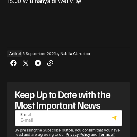
18.00 WIB hanya di WeTV. 😀
Artikel
3 September 2021
by
Nabilla Clarestaa
Keep Up to Date with the
Most Important News
E-mail
By pressing the Subscribe button, you confirm that you have
read and are agreeing to our
Privacy Policy
and
Terms of