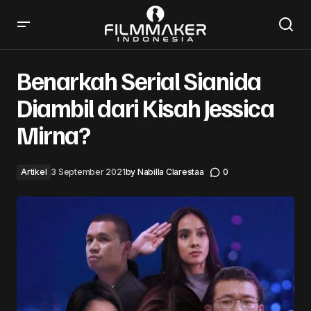
Benarkah Serial Sianida Diambil dari Kisah Jessica
Mirna?
Benarkah Serial Sianida
Diambil dari Kisah Jessica
Mirna?
Artikel
3 September 2021
by
Nabilla Clarestaa
0