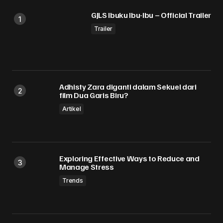
GJLS Ibuku Ibu-Ibu – Official Trailer
Your E-mail
*
Trailer
Simpan nama, email, dan situs web saya pada
peramban ini untuk komentar saya berikutnya.
Submit Comment
Adhisty Zara diganti dalam Sekuel dari
film Dua Garis Biru?
Artikel
Exploring Effective Ways to Reduce and
Manage Stress
Trends