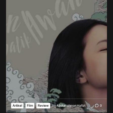
Artikel
Film
Review
by
Abdurrahman Hafizt
0