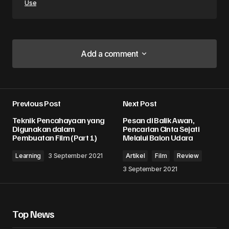
Use
Add a comment
Add a comment
Previous Post
Next Post
Alamat email Anda tidak akan dipublikasikan.
Teknik Pencahayaan yang
Pesan di Balik Awan,
Ruas yang wajib ditandai
*
Digunakan dalam
Pencarian Cinta Sejati
Pembuatan Film (Part 1)
Melalui Balon Udara
Comment
*
Learning
3 September 2021
Artikel
Film
Review
3 September 2021
Top News
Your Name
*