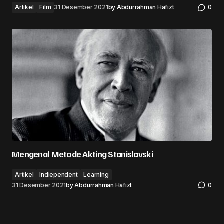
Artikel
Film
31 Desember 2021
by
Abdurrahman Hafizt
0
Mengenal Metode Akting Stanislavski
Artikel
Indiependent
Learning
31 Desember 2021
by
Abdurrahman Hafizt
0