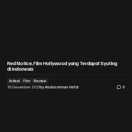
Red Notice, Film Hollywood yang Terdapat Syuting
di Indonesia
Artikel
Film
Review
30 Desember 2021
by
Abdurrahman Hafizt
0