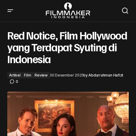
Red Notice, Film Hollywood yang Terdapat Syuting di
Indonesia
Red Notice, Film Hollywood
yang Terdapat Syuting di
Indonesia
Artikel
Film
Review
30 Desember 2021
by
Abdurrahman Hafizt
0