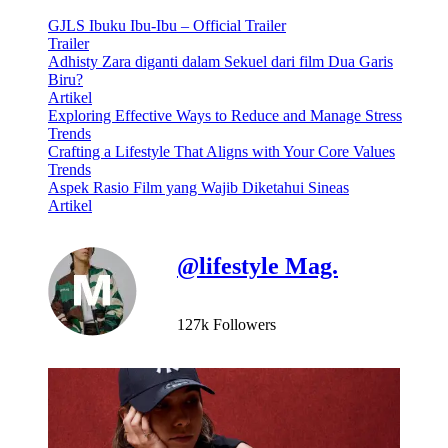
GJLS Ibuku Ibu-Ibu – Official Trailer
Trailer
Adhisty Zara diganti dalam Sekuel dari film Dua Garis
Biru?
Artikel
Exploring Effective Ways to Reduce and Manage Stress
Trends
Crafting a Lifestyle That Aligns with Your Core Values
Trends
Aspek Rasio Film yang Wajib Diketahui Sineas
Artikel
@lifestyle Mag.
127k Followers