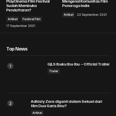
PlayCinema Film Festival
Mengenal Komunitas Film
Ruas yang wajib ditandai
*
Sudah Membuka
Ponorogo Indie
Pendaftaran?
Artikel
22 September 2021
Comment
*
Artikel
Festival Film
17 September 2021
Top News
Your Name
*
GJLS Ibuku Ibu-Ibu – Official Trailer
Your E-mail
*
Trailer
Simpan nama, email, dan situs web saya pada
peramban ini untuk komentar saya berikutnya.
Submit Comment
Adhisty Zara diganti dalam Sekuel dari
film Dua Garis Biru?
Artikel