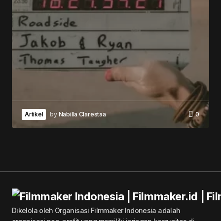
Artikel
by
Nabilla Clarestaa
0
Dikelola oleh Organisasi Filmmaker Indonesia adalah