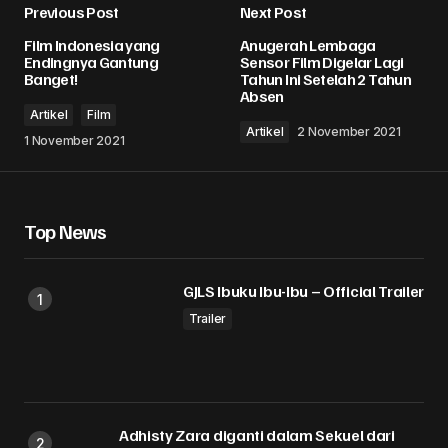
Previous Post
Next Post
Alamat email Anda tidak akan dipublikasikan.
Film Indonesia yang
Anugerah Lembaga
Ruas yang wajib ditandai
*
Endingnya Gantung
Sensor Film Digelar Lagi
Banget!
Tahun Ini Setelah 2 Tahun
Absen
Comment
*
Artikel
Film
Artikel
2 November 2021
1 November 2021
Top News
Your Name
*
GJLS Ibuku Ibu-Ibu – Official Trailer
Your E-mail
*
Trailer
Simpan nama, email, dan situs web saya pada
peramban ini untuk komentar saya berikutnya.
Submit Comment
Adhisty Zara diganti dalam Sekuel dari