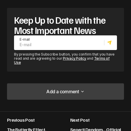
Keep Up to Date with the
Most Important News
E-mail
By pressing the Subscribe button, you confirm that you have
read and are agreeing to our
Privacy Policy
and
Terms of
Use
Add a comment
Add a comment
Previous Post
Next Post
Alamat email Anda tidak akan dipublikasikan.
The Butterfly Effect,
Seperti Dendam... Official
Ruas yang wajib ditandai
*