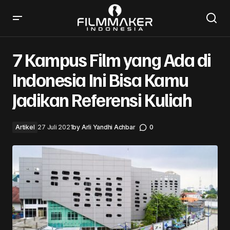
7 Kampus Film yang Ada di Indonesia Ini Bisa Kamu
Jadikan Referensi Kuliah
7 Kampus Film yang Ada di
Indonesia Ini Bisa Kamu
Jadikan Referensi Kuliah
Artikel
27 Juli 2021
by
Arli Yandhi Achbar
0