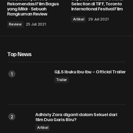
Rekomendasi Film Bagus
Selection di TIFF, Toronto
yang Mikir - Sebuah
International Festival Film
Rangkuman Review
Comment
*
Artikel
29 Juli 2021
Review
25 Juli 2021
Top News
Your Name
*
GJLS Ibuku Ibu-Ibu – Official Trailer
Your E-mail
*
Trailer
Simpan nama, email, dan situs web saya pada
peramban ini untuk komentar saya berikutnya.
Submit Comment
Adhisty Zara diganti dalam Sekuel dari
film Dua Garis Biru?
Artikel