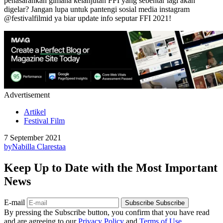
penasarankan gimana kelanjutan FFI yang sebentar lagi akan
digelar? Jangan lupa untuk pantengi sosial media instagram
@festivalfilmid ya biar update info seputar FFI 2021!
Advertisement
Artikel
Festival Film
7 September 2021
by
Nabilla Clarestaa
Keep Up to Date with the Most Important
News
E-mail
Subscribe
Subscribe
By pressing the Subscribe button, you confirm that you have read
and are agreeing to our
Privacy Policy
and
Terms of Use