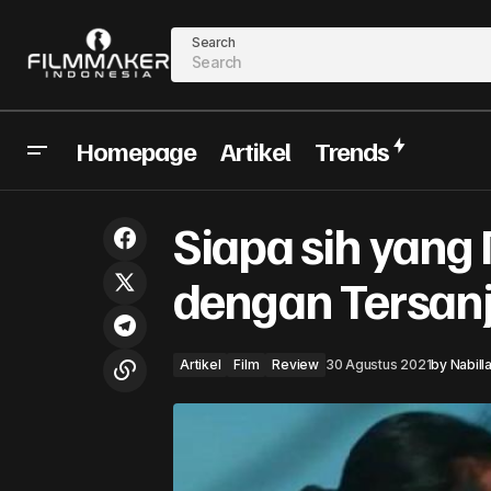
Search
Homepage
Artikel
Trends
Siapa sih yang
7 Sutradara Perempuan Indonesia
Artikel
Film
Rev
dengan Tersan
Artikel
Film
Review
30 Agustus 2021
by
Nabill