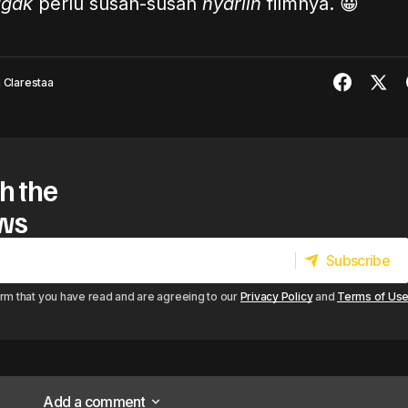
ggak
perlu susah-susah
nyariin
filmnya. 😀
a Clarestaa
h the
ews
Subscribe
Subscribe
irm that you have read and are agreeing to our
Privacy Policy
and
Terms of Us
Add a comment