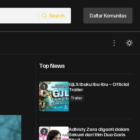
Search
Daftar Komunitas
Search
Daftar Komunitas
5 Hal yang Harus Kamu Ketahui
ng The Movie?
Top News
Tentang Film Pulau Plastik
GJLS Ibuku Ibu-Ibu – Official
Trailer
Trailer
Adhisty Zara diganti dalam
Sekuel dari film Dua Garis
Biru?