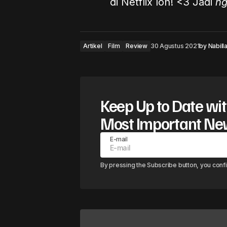
di Netflix loh! <3 Jadi
n
Artikel
Film
Review
30 Agustus 2021
by
Nabill
Keep Up to Date wit
Most Important N
E-mail
By pressing the Subscribe button, you conf