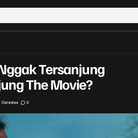
Siapa sih yang Nggak Tersanjung dengan Tersanju
 Nggak Tersanjung
iew
jung The Movie?
a Clarestaa
0