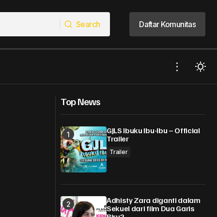
Search
Daftar Komunitas
Search
Daftar Komunitas
Netflix Umumkan Penayangan Penyalin
antu
Top News
Cahaya di NETFLIX Original Worldwide
13 Januari 2022
GJLS Ibuku Ibu-Ibu – Official
Trailer
Trailer
Adhisty Zara diganti dalam
Sekuel dari film Dua Garis
Biru?