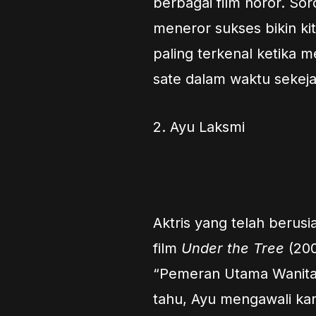
berbagai film horor. So
meneror sukses bikin ki
paling terkenal ketika 
sate dalam waktu sekeja
2. Ayu Laksmi
Aktris yang telah berusi
film
Under the Tree
(200
“Pemeran Utama Wanita 
tahu, Ayu mengawali ka