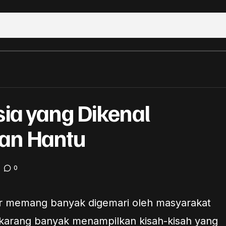
5 Aktris Indonesia yang Dikenal Sebagai Pemeran H
sia yang Dikenal
kel
an Hantu
0
r memang banyak digemari oleh masyarakat
sekarang banyak menampilkan kisah-kisah yang