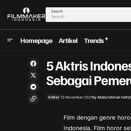
Search
Homepage
Artikel
Trends
Film Indonesia Dengan Tema Pencak
5 Aktris Indone
Arti
Silat
Sebagai Pemer
Artikel
12 November 2021
by
Abdurrahman Hafizt
Film dengan genre horo
Indonesia. Film horor 