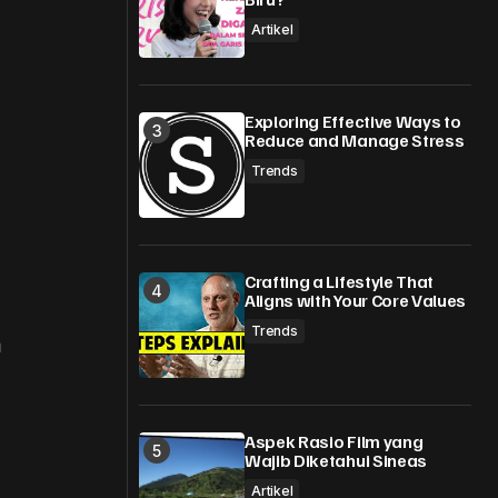
Artikel
Exploring Effective Ways to
Reduce and Manage Stress
Trends
Crafting a Lifestyle That
Aligns with Your Core Values
Trends
m
Aspek Rasio Film yang
Wajib Diketahui Sineas
Artikel